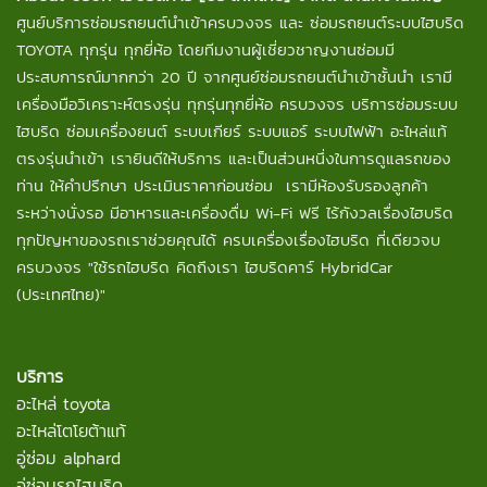
ศูนย์บริการซ่อมรถยนต์นำเข้าครบวงจร และ ซ่อมรถยนต์ระบบไฮบริด
TOYOTA ทุกรุ่น ทุกยี่ห้อ โดยทีมงานผู้เชี่ยวชาญงานซ่อมมี
ประสบการณ์มากกว่า 20 ปี จากศูนย์ซ่อมรถยนต์นำเข้าชั้นนำ เรามี
เครื่องมือวิเคราะห์ตรงรุ่น ทุกรุ่นทุกยี่ห้อ ครบวงจร บริการซ่อมระบบ
ไฮบริด ซ่อมเครื่องยนต์ ระบบเกียร์ ระบบแอร์ ระบบไฟฟ้า อะไหล่แท้
ตรงรุ่นนำเข้า เรายินดีให้บริการ และเป็นส่วนหนึ่งในการดูแลรถของ
ท่าน ให้คำปรึกษา ประเมินราคาก่อนซ่อม เรามีห้องรับรองลูกค้า
ระหว่างนั่งรอ มีอาหารและเครื่องดื่ม Wi-Fi ฟรี ไร้กังวลเรื่องไฮบริด
ทุกปัญหาของรถเราช่วยคุณได้ ครบเครื่องเรื่องไฮบริด ที่เดียวจบ
ครบวงจร "ใช้รถไฮบริด คิดถึงเรา ไฮบริดคาร์ HybridCar
(ประเทศไทย)"
บริการ
อะไหล่ toyota
อะไหล่โตโยต้าแท้
อู่ซ่อม alphard
อู่ซ่อมรถไฮบริด