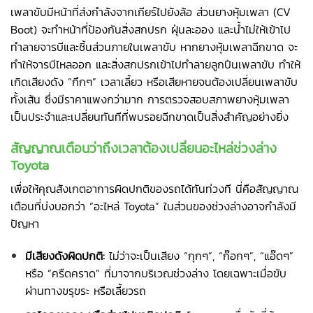
เพลาขับมีหน้าที่ส่งกำลังจากเกียร์ไปยังล้อ ส่วนยางหุ้มเพลา (CV
Boot) จะทำหน้าที่ป้องกันสิ่งสกปรก ฝุ่นละออง และน้ำไม่ให้เข้าไป
ทำลายจารบีและชิ้นส่วนภายในเพลาขับ หากยางหุ้มเพลาฉีกขาด จะ
ทำให้จารบีไหลออก และสิ่งสกปรกเข้าไปทำลายลูกปืนเพลาขับ ทำให้
เกิดเสียงดัง “กึกๆ” เวลาเลี้ยว หรือเสียหายจนต้องเปลี่ยนเพลาขับ
ทั้งเส้น ซึ่งมีราคาแพงกว่ามาก การตรวจสอบสภาพยางหุ้มเพลา
เป็นประจำและเปลี่ยนทันทีที่พบรอยฉีกขาดเป็นสิ่งสำคัญอย่างยิ่ง
สัญญาณเตือนว่าถึงเวลาต้องเปลี่ยนอะไหล่ช่วงล่าง
Toyota
เพื่อให้คุณสังเกตอาการผิดปกติของรถได้ทันท่วงที นี่คือสัญญาณ
เตือนที่บ่งบอกว่า “อะไหล่ Toyota” ในส่วนของช่วงล่างอาจกำลังมี
ปัญหา
มีเสียงดังผิดปกติ:
ไม่ว่าจะเป็นเสียง “กุกๆ”, “ก๊อกๆ”, “แอ๊ดๆ”
หรือ “ครืดคราด” ที่มาจากบริเวณช่วงล่าง โดยเฉพาะเมื่อขับ
ผ่านทางขรุขระ หรือเลี้ยวรถ