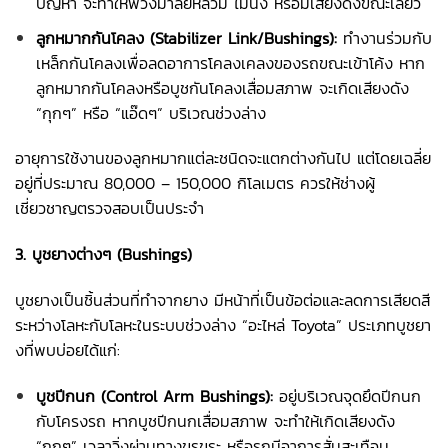
ปัญหา จะทำให้พวงมาลัยหลวม ไม่นิ่ง หรือมีเสียงดังขณะเลี้ยว
ลูกหมากกันโคลง (Stabilizer Link/Bushings):
ทำงานร่วมกับ
เหล็กกันโคลงเพื่อลดอาการโคลงเคลงของรถขณะเข้าโค้ง หาก
ลูกหมากกันโคลงหรือบูชกันโคลงเสื่อมสภาพ จะเกิดเสียงดัง
“กุกๆ” หรือ “แอ๊ดๆ” บริเวณช่วงล่าง
อายุการใช้งานของลูกหมากแต่ละชนิดจะแตกต่างกันไป แต่โดยเฉลี่ย
อยู่ที่ประมาณ 80,000 – 150,000 กิโลเมตร ควรให้ช่างผู้
เชี่ยวชาญตรวจสอบเป็นประจำ
3. บูชยางต่างๆ (Bushings)
บูชยางเป็นชิ้นส่วนที่ทำจากยาง มีหน้าที่เป็นข้อต่อและลดการเสียดสี
ระหว่างโลหะกับโลหะในระบบช่วงล่าง “อะไหล่ Toyota” ประเภทบูชยา
งที่พบบ่อยได้แก่:
บูชปีกนก (Control Arm Bushings):
อยู่บริเวณจุดยึดปีกนก
กับโครงรถ หากบูชปีกนกเสื่อมสภาพ จะทำให้เกิดเสียงดัง
“กุกๆ” เวลาวิ่งผ่านทางขรุขระ หรือรถมีอาการสั่นสะเทือน