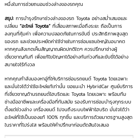
หนึ่งในการช่วยถนอมช่วงล่างของรถคุณ
สรุป:
การบำรุงรักษาช่วงล่างของรถ Toyota อย่างสม่ำเสมอและ
เปลี่ยน
“อะไหล่ Toyota”
ที่เสื่อมสภาพเมื่อถึงระยะ ถือเป็นการ
ลงทุนที่คุ้มค่า เพื่อความปลอดภัยในการขับขี่ ประสิทธิภาพสูงสุด
ของรถ และช่วยประหยัดค่าใช้จ่ายในการซ่อมแซมใหญ่ในอนาคต
หากคุณสังเกตเห็นสัญญาณผิดปกติใดๆ ควรปรึกษาช่างผู้
เชี่ยวชาญทันที เพื่อแก้ไขปัญหาได้อย่างทันท่วงทีและขับขี่ได้อย่าง
สบายใจไร้กังวล
หากคุณกำลังมองหาอู่ที่ให้บริการซ่อมรถยนต์ Toyota โดยเฉพาะ
และมั่นใจได้ว่าใช้อะไหล่แท้เท่านั้น ขอแนะนำ HybridCar ศูนย์บริการ
ที่เชี่ยวชาญด้านรถยนต์ไฮบริดและ Toyota โดยเฉพาะ พร้อมทีม
ช่างมืออาชีพและเครื่องมือที่ทันสมัย รองรับการซ่อมบำรุงทุกระบบ
ตั้งแต่ช่วงล่าง เครื่องยนต์ ไปจนถึงระบบไฟฟ้าไฮบริด มั่นใจได้ว่า
อะไหล่ที่ใช้เป็นของแท้ 100% ทุกชิ้น และบริการด้วยมาตรฐานสูงสุด
ในราคาที่โปร่งใส พร้อมให้คำปรึกษาก่อนตัดสินใจเสมอ