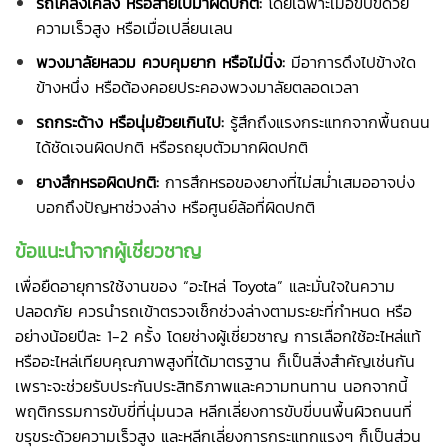
รถโคลงเคลง หรือส่ายไปมาผิดปกติ:
โดยเฉพาะเมื่อขับขี่ด้วย
ความเร็วสูง หรือเมื่อเปลี่ยนเลน
พวงมาลัยหลวม ควบคุมยาก หรือไม่นิ่ง:
มีอาการดึงไปข้างใด
ข้างหนึ่ง หรือต้องคอยประคองพวงมาลัยตลอดเวลา
รถกระด้าง หรือนุ่มย้วยเกินไป:
รู้สึกถึงแรงกระแทกจากพื้นถนน
ได้ชัดเจนผิดปกติ หรือรถยุบตัวมากผิดปกติ
ยางสึกหรอผิดปกติ:
การสึกหรอของยางที่ไม่สม่ำเสมออาจบ่ง
บอกถึงปัญหาช่วงล่าง หรือศูนย์ล้อที่ผิดปกติ
ข้อแนะนำจากผู้เชี่ยวชาญ
เพื่อยืดอายุการใช้งานของ “อะไหล่ Toyota” และมั่นใจในความ
ปลอดภัย ควรนำรถเข้าตรวจเช็กช่วงล่างตามระยะที่กำหนด หรือ
อย่างน้อยปีละ 1-2 ครั้ง โดยช่างผู้เชี่ยวชาญ การเลือกใช้อะไหล่แท้
หรืออะไหล่เทียบคุณภาพสูงที่ได้มาตรฐาน ก็เป็นสิ่งสำคัญเช่นกัน
เพราะจะช่วยรับประกันประสิทธิภาพและความทนทาน นอกจากนี้
พฤติกรรมการขับขี่ที่นุ่มนวล หลีกเลี่ยงการขับขี่บนพื้นผิวถนนที่
ขรุขระด้วยความเร็วสูง และหลีกเลี่ยงการกระแทกแรงๆ ก็เป็นส่วน