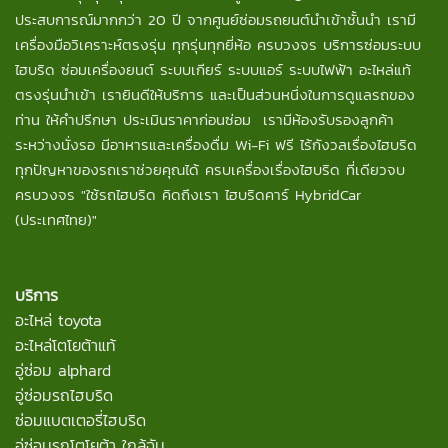
ประสบการณ์มากกว่า 20 ปี จากศูนย์ซ่อมรถยนต์นำเข้าชั้นนำ เรามี
เครื่องมือวิเคราะห์ตรงรุ่น ทุกรุ่นทุกยี่ห้อ ครบวงจร บริการซ่อมระบบ
ไฮบริด ซ่อมเครื่องยนต์ ระบบเกียร์ ระบบแอร์ ระบบไฟฟ้า อะไหล่แท้
ตรงรุ่นนำเข้า เรายินดีให้บริการ และเป็นส่วนหนึ่งในการดูแลรถของ
ท่าน ให้คำปรึกษา ประเมินราคาก่อนซ่อม เรามีห้องรับรองลูกค้า
ระหว่างนั่งรอ มีอาหารและเครื่องดื่ม Wi-Fi ฟรี ไร้กังวลเรื่องไฮบริด
ทุกปัญหาของรถเราช่วยคุณได้ ครบเครื่องเรื่องไฮบริด ที่เดียวจบ
ครบวงจร "ใช้รถไฮบริด คิดถึงเรา ไฮบริดคาร์ HybridCar
(ประเทศไทย)"
บริการ
อะไหล่ toyota
อะไหล่โตโยต้าแท้
อู่ซ่อม alphard
อู่ซ่อมรถไฮบริด
ซ่อมแบตเตอรี่ไฮบริด
อู่ซ่อมรถโตโยต้า ใกล้ฉัน