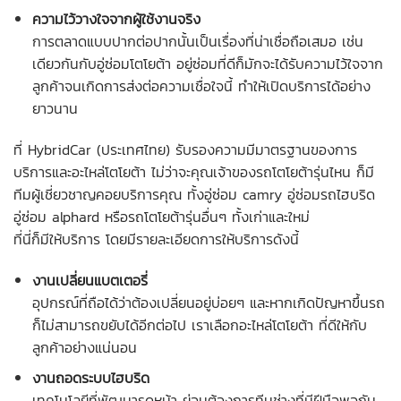
ความไว้วางใจจากผู้ใช้งานจริง
การตลาดแบบปากต่อปากนั้นเป็นเรื่องที่น่าเชื่อถือเสมอ เช่น
เดียวกันกับ
อู่ซ่อมโตโยต้า
อยู่ซ่อมที่ดีก็มักจะได้รับความไว้ใจจาก
ลูกค้าจนเกิดการส่งต่อความเชื่อใจนี้ ทำให้เปิดบริการได้อย่าง
ยาวนาน
ที่ HybridCar (ประเทศไทย) รับรองความมีมาตรฐานของการ
บริการและอะไหล่โตโยต้า ไม่ว่าจะคุณเจ้าของรถโตโยต้ารุ่นไหน ก็มี
ทีมผู้เชี่ยวชาญคอยบริการคุณ ทั้ง
อู่ซ่อม camry
อู่ซ่อมรถไฮบริด
อู่ซ่อม alphard หรือรถโตโยต้ารุ่นอื่นๆ ทั้งเก่าและใหม่
ที่นี่ก็มีให้บริการ โดยมีรายละเอียดการให้บริการดังนี้
งานเปลี่ยนแบตเตอรี่
อุปกรณ์ที่ถือได้ว่าต้องเปลี่ยนอยู่บ่อยๆ และหากเกิดปัญหาขึ้นรถ
ก็ไม่สามารถขยับได้อีกต่อไป เราเลือกอะไหล่โตโยต้า ที่ดีให้กับ
ลูกค้าอย่างแน่นอน
งานถอดระบบไฮบริด
เทคโนโลยีที่พัฒนารุดหน้า ย่อมต้องการทีมช่างที่มีฝีมือพอกัน