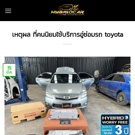
ข้าม
ไป
ยัง
เนื้อหา
เหตุผล ที่คนนิยมใช้บริการอู่ซ่อมรถ toyota
15
มี.ค.