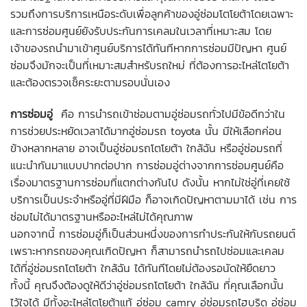
รวมถึงการบริการเหนือระดับเพื่อลูกค้าของ
อู่ซ่อมโตโยต้า
โดยเฉพาะ
และการซ่อมศูนย์ยังรับประกันการเคลมในเวลาที่เหมาะสม โดย
เจ้าของรถนำมาเข้าศูนย์บริการได้ทันทีหากการซ่อมมีปัญหา ศูนย์
ซ่อมจึงมักจะเป็นที่เหมาะสมสำหรับรถใหม่ ที่ต้องการอะไหล่โตโยต้า
และต้องตรวจเช็คระยะตามรอบนั่นเอง
การซ่อมอู่
คือ การนำรถเข้าซ่อมตามอู่ซ่อมรถทั่วไปมีข้อดีกว่าใน
การช่วยประหยัดเวลาได้มาก
อู่ซ่อมรถ toyota
นั้น มีให้เลือกค่อน
ข้างหลากหลาย อาจเป็น
อู่ซ่อมรถโตโยต้า ใกล้ฉัน
หรืออู่ซ่อมรถที่
แนะนำกันมาแบบปากต่อปาก การซ่อมอู่ต่างจากการซ่อมศูนย์คือ
เรื่องมาตรฐานการซ่อมที่แตกต่างกันไป ดังนั้น หากไม่ใช่อู่ที่เคยใช้
บริการเป็นประจำหรืออู่ที่มีฝีมือ ก็อาจเกิดปัญหาตามมาได้ เช่น การ
ซ่อมไม่ได้มาตรฐานหรืออะไหล่ไม่ได้คุณภาพ
นอกจากนี้ การซ่อมอู่ก็เป็นส่วนหนึ่งของการทำประกันให้กับรถยนต์
เพราะหากรถของคุณเกิดปัญหา ก็สามารถนำรถไปซ่อมและเคลม
ได้ที่อู่ซ่อมรถโตโยต้า ใกล้ฉัน ได้ทันทีโดยไม่ต้องรอนัดให้ยืดยาว
ทั้งนี้ คุณจึงต้องดูให้ดีว่า
อู่ซ่อมรถโตโยต้า ใกล้ฉัน
ที่คุณเลือกนั้น
ไว้ใจได้ มีทั้ง
อะไหล่โตโยต้าแท้
อู่ซ่อม camry
อู่ซ่อมรถไฮบริด
อู่ซ่อม