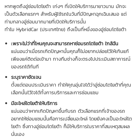
หากพูดถึง
อู่ซ่อมโตโยต้า เก่งๆ
ที่เปิดให้บริการมายาวนาน มักจะ
เป็นตัวเลือกแรกๆ สำหรับผู้ใช้รถในวันที่มีปัญหาฉุกเฉินเสมอ แต่
ท่ามกลางอู่ซ่อมมากมายที่เปิดให้บริการนั้น
ทำไม HybridCar (ประเทศไทย) ถึงเป็นที่หนึ่งของ
อู่ซ่อมโตโยต้า
เ
พราะไม่ว่าที่ไหนคุณจะสามารถหาซ่อมรถโตโยต้า ใกล้ฉัน
แน่นอนว่าเมื่อรถเกิดปัญหานั้นคุณก็ไม่อยากปล่อยไว้ให้เกินแก้
เพียงแค่ติดต่อเข้ามา ทางทีมช่างก็จะตรงไปประเมินสถาการณ์
ของรถได้ทันที
ระบุราคาชัดเจน
ตั้งแต่ตอนประเมินราคา ทำให้คุณอุ่นใจได้ว่า
อู่ซ่อมโตโยต้า
ที่คุณ
เลือกนั้นไว้ใจได้ทั้งการบริการและการซ่อมแซม
มีอะไหล่โตโยต้าให้บริการ
แน่นอนว่าหากเกิดปัญหาขึ้นกับรถ ตัวเลือกแรกที่เจ้าของรถ
อยากให้ซ่อมแซมนั้นคือการเปลี่ยนอะไหล่ โดยยังคงเป็นอะไหล่โต
โยต้า ซึ่งทาง
อู่ซ่อมโตโยต้า
ก็มีให้บริการในราคาที่สมเหตุสมผล
นั่นเอง