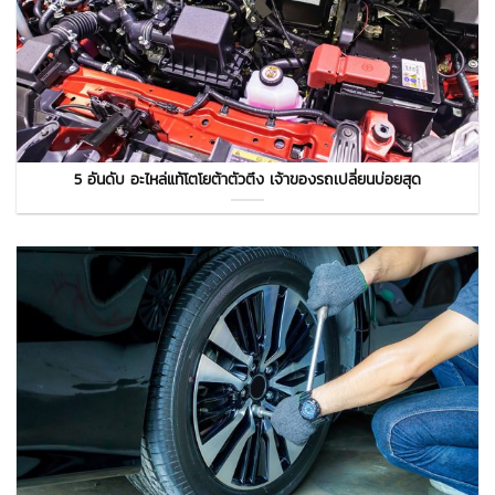
5 อันดับ อะไหล่แท้โตโยต้าตัวตึง เจ้าของรถเปลี่ยนบ่อยสุด