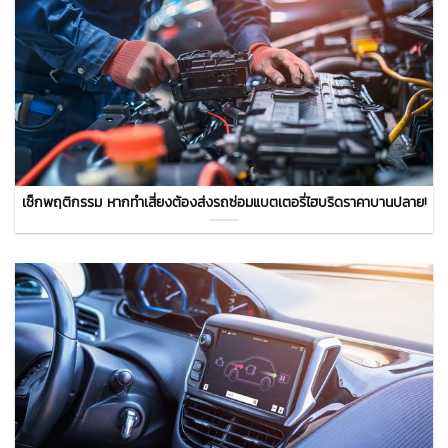
เช็กพฤติกรรม หากทำเสี่ยงต้องส่งรถซ่อมแบตเตอรี่ไฮบริดราคาบานปลาย!