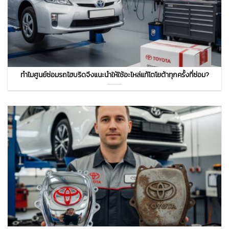
ทำไมศูนย์ซ่อมรถไฮบริดจึงแนะนำให้ใช้อะไหล่แท้โตโยต้าทุกครั้งที่ซ่อม?