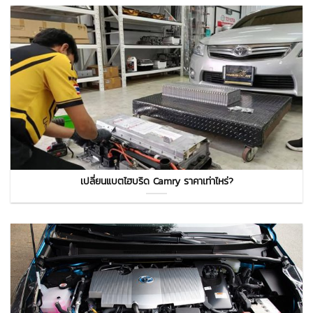
เปลี่ยนแบตไฮบริด Camry ราคาเท่าไหร่?