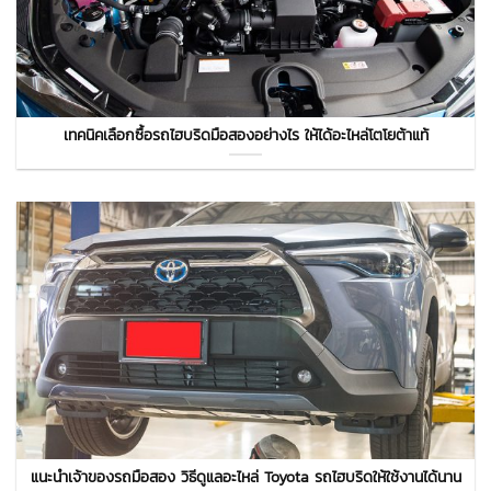
เทคนิคเลือกซื้อรถไฮบริดมือสองอย่างไร ให้ได้อะไหล่โตโยต้าแท้
แนะนำเจ้าของรถมือสอง วิธีดูแลอะไหล่ Toyota รถไฮบริดให้ใช้งานได้นาน