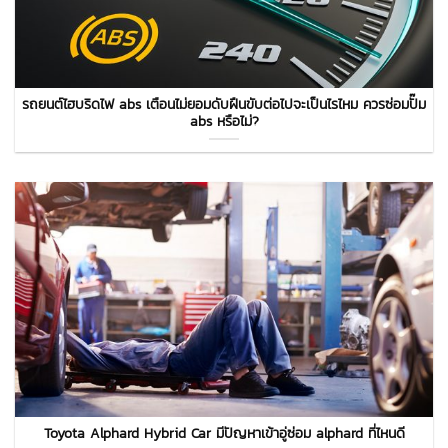
รถยนต์ไฮบริดไฟ abs เตือนไม่ยอมดับฝืนขับต่อไปจะเป็นไรไหม ควรซ่อมปั๊ม
abs หรือไม่?
Toyota Alphard Hybrid Car มีปัญหาเข้าอู่ซ่อม alphard ที่ไหนดี