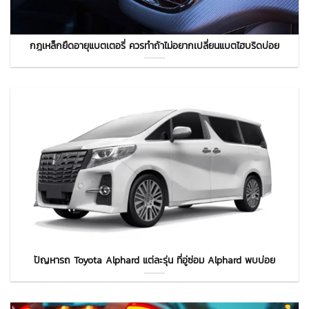
กฎเหล็กยืดอายุแบตเตอรี่ ควรทำถ้าไม่อยากเปลี่ยนแบตไฮบริดบ่อย
ปัญหารถ Toyota Alphard แต่ละรุ่น ที่อู่ซ่อม Alphard พบบ่อย