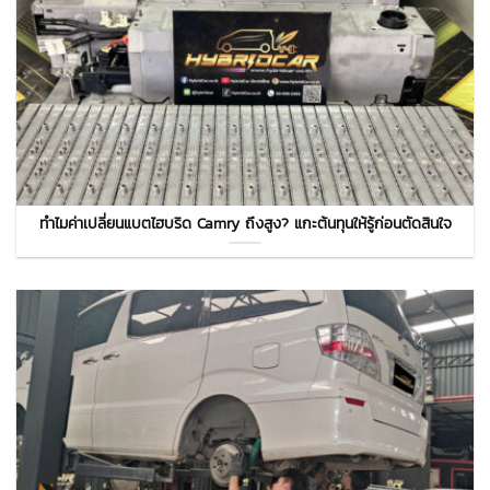
ทำไมค่าเปลี่ยนแบตไฮบริด Camry ถึงสูง? แกะต้นทุนให้รู้ก่อนตัดสินใจ