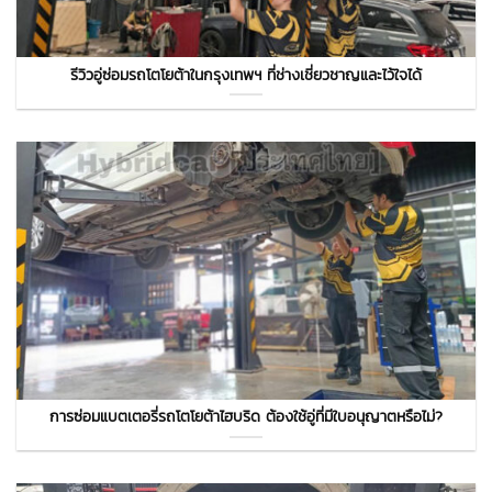
รีวิวอู่ซ่อมรถโตโยต้าในกรุงเทพฯ ที่ช่างเชี่ยวชาญและไว้ใจได้
การซ่อมแบตเตอรี่รถโตโยต้าไฮบริด ต้องใช้อู่ที่มีใบอนุญาตหรือไม่?