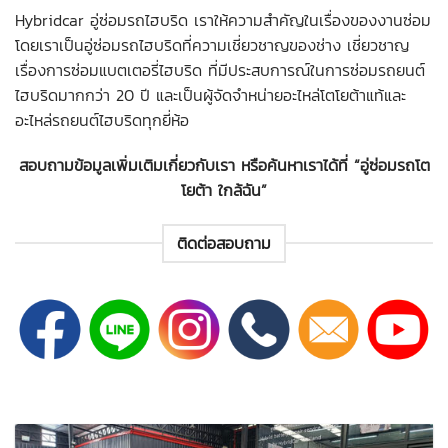
Hybridcar
อู่ซ่อมรถไฮบริด
เราให้ความสำคัญในเรื่องของงานซ่อม
โดยเราเป็น
อู่ซ่อมรถไฮบริด
ที่ความเชี่ยวชาญของช่าง เชี่ยวชาญ
เรื่องการ
ซ่อมแบตเตอรี่ไฮบริด
ที่มีประสบการณ์ในการซ่อมรถยนต์
ไฮบริดมากกว่า 20 ปี และเป็นผู้จัดจำหน่าย
อะไหล่โตโยต้าแท้
และ
อะไหล่รถยนต์ไฮบริดทุกยี่ห้อ
สอบถามข้อมูลเพิ่มเติมเกี่ยวกับเรา หรือค้นหาเราได้ที่ “
อู่ซ่อมรถโต
โยต้า ใกล้ฉัน
”
ติดต่อสอบถาม