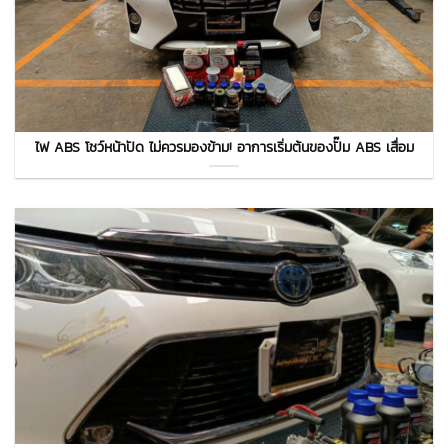
ไฟ ABS โชว์หน้าปัด ไม่ควรมองข้าม! อาการเริ่มต้นของปั๊ม ABS เสื่อม