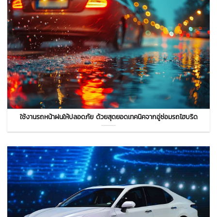
ใช้งานรถหน้าฝนให้ปลอดภัย ด้วยสุดยอดเทคนิคจากอู่ซ่อมรถไฮบริด