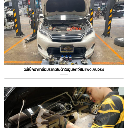
วิธีเช็กราคาซ่อมรถโตโยต้าในอู่นอกให้ไม่แพงเกินจริง