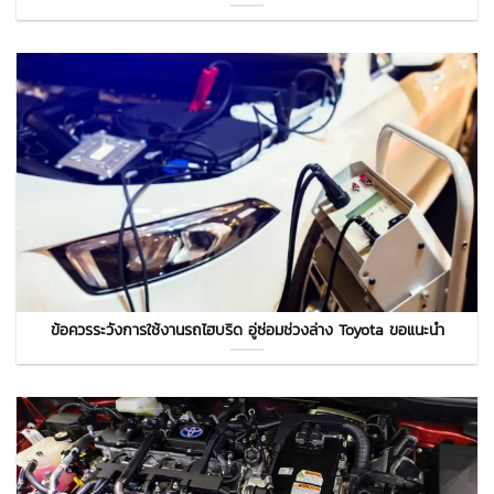
ข้อควรระวังการใช้งานรถไฮบริด อู่ซ่อมช่วงล่าง Toyota ขอแนะนำ