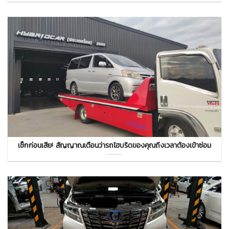
เช็กก่อนเสีย! สัญญาณเตือนว่ารถไฮบริดของคุณถึงเวลาต้องเข้าซ่อม